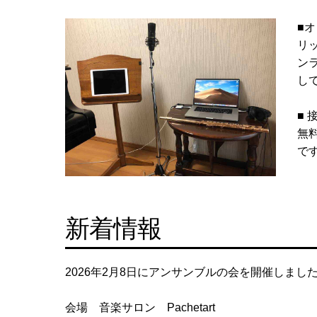
■
リ
ン
し
■
無
で
新着情報
2026年2月8日にアンサンブルの会を開催しまし
会場 音楽サロン Pachetart