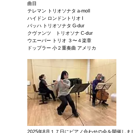
曲目
テレマン トリオソナタ a-moll
ハイドン ロンドントリオ I
バッハ トリオソナタ G-dur
クヴァンツ トリオソナ C-dur
ウエーバー トリオ ３〜４楽章
ドップラー 小２重奏曲 アメリカ
2025年8月１７日にピアノ合わせの会を開催しま