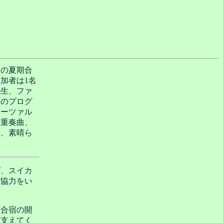
りの夏期合
加者は1名
先生、ファ
楽のプログ
モーツァル
三重奏曲、
て、素晴ら
グ、スイカ
ご協力をい
ト合宿の開
を支えてく