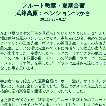
フルート教室・夏期合宿
武尊高原：ペンションつかさ
2012.8.25～8.27
災があり夏期合宿の開催を見送らせていただきました。２年ぶ
会場は武尊高原の
ペンションつかさ
。参加者は20名、初めての参
ヴァイオリンの工藤先生、ヴィオラの神田先生、チェロの斉藤
加藤先生、ピアノの湯沢先生をゲストにお招きして幅広い室内
む事が出来ました。定番だったバロックのトリオソナタの他に
シーニのフルート四重奏曲、イベールの間奏曲、ウエーバーの
のロンドントリオ等、充実したプログラムは生徒さん達にとっ
になった事と思います。
に、参加者９名で始まった夏期合宿は、ボート遊び、サイクリン
は花火と、本当に楽しい合宿でした。現在はゲストの先生方の
本格的な室内楽合宿を開催できるまでになりました。
てきた夏期合宿ですが、諸事情からフルート教室主催のフルー
を今年限りにさせていただく事にいたしました。これまで合宿