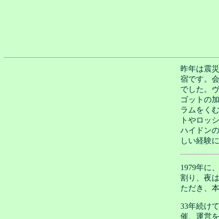
昨年は震
宿です。
でした。
ゴットの
ラムをく
トやロッ
ハイドン
しい経験
1979年
割り、夜
ただき、
33年続け
催、運営